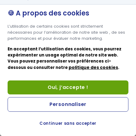
Site britannique
Système d'échange de quotas d'émissions (ETS)
Site Passager
🍪 A propos des cookies
Conditions générales et formulaires
Site Corporate Groupe
Informations sur le transport des véhicules
Aide
L’utilisation de certains cookies sont strictement
U.K., Guernesey, et St Malo
nécessaires pour l’amélioration de notre site web , de ses
performances et pour évaluer notre marketing.
CONTACT
Plan du site
En acceptant l’utilisation des cookies, vous pourrez
Contactez-nous
expérimenter un usage optimal de notre site web.
Demande de tarif
Brittany Ferries © 2023 Tous droits réservés ・
Vous pouvez personnaliser vos préférences ci-
politique des cookies
Préférences de cookies
dessous ou consulter notre
.
Langues disponibles
Oui, j’accepte !
Personnaliser
Continuer sans accepter