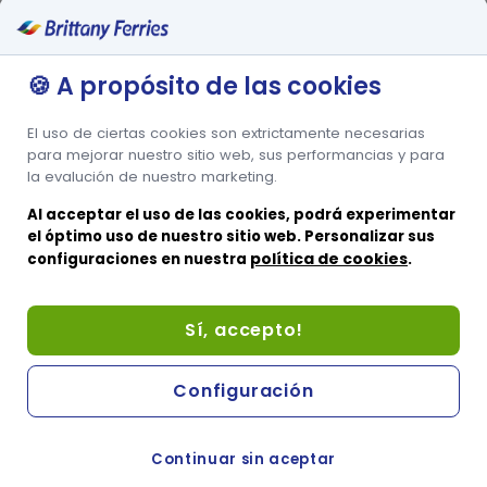
Menciones legales
🍪 A propósito de las cookies
Política de privacidad
Política de cookies
El uso de ciertas cookies son extrictamente necesarias
Condiciones del transporte
para mejorar nuestro sitio web, sus performancias y para
la evalución de nuestro marketing.
Otros sitios web
Al acceptar el uso de las cookies, podrá experimentar
Sitio web francés
el óptimo uso de nuestro sitio web. Personalizar sus
política de cookies
configuraciones en nuestra
.
Sitio web inglés
Sitio web de pasajeros
Sí, accepto!
Ayuda y apoyo
Mapa del sitio
Configuración
Brittany Ferries © 2023 Todos los derechos reservados ・
Continuar sin aceptar
Preferencias de cookies