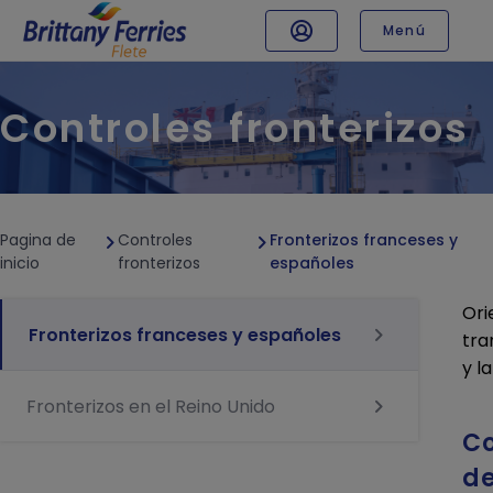
Menú
TRÁFICO Y HORARIOS
Controles fronterizos
Información de tráfico
Horarios de los ferries
TRÁFICO ESPECIALIZADO
Mercancía de dimensiones especiales
Pagina de
Controles
Fronterizos franceses y
Transporte de animales vivos
inicio
fronterizos
españoles
Mercancías peligrosas
Ori
Transporte de camiones frigoríficos
Fronterizos franceses y españoles
tra
El flete no acompañado
y la
CONDICIONES DE TRANSPORTE
Fronterizos en el Reino Unido
Cargos BAF / ETS / EAF
Co
Controles fronterizos
de