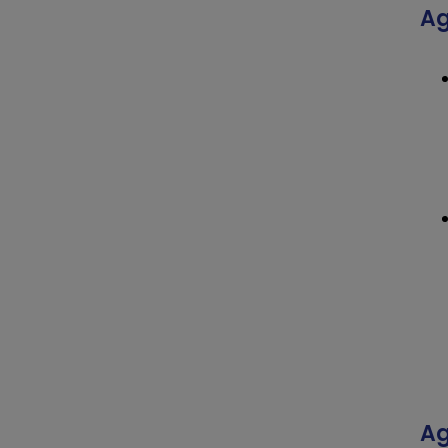
Ag
Ag