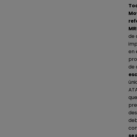
Tod
Mo
ref
MR
de 
imp
en 
pro
de 
esc
úni
ATA
que
pre
des
deb
con
se 