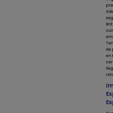
pre
Ade
seg
Bri
cum
em
Ten
de 
en 
cer
lle
ret
Im
Ex
E